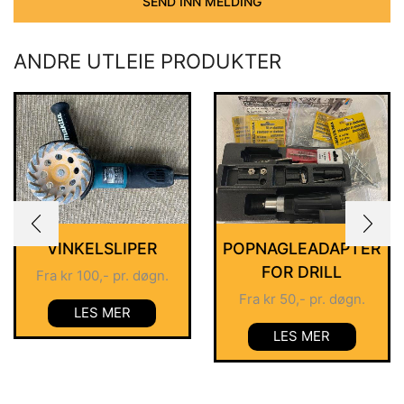
SEND INN MELDING
ANDRE UTLEIE PRODUKTER
VINKELSLIPER
POPNAGLEADAPTER
FOR DRILL
Fra
kr
100
,- pr. døgn.
Fra
kr
50
,- pr. døgn.
LES MER
LES MER