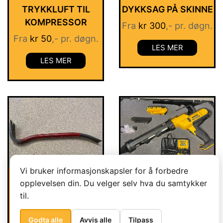
TRYKKLUFT TIL
DYKKSAG PÅ SKINNE
KOMPRESSOR
Fra
kr
300
,- pr. døgn.
Fra
kr
50
,- pr. døgn.
LES MER
LES MER
Vi bruker informasjonskapsler for å forbedre
BREKKJERN 30CM
FUGEPISTOL
opplevelsen din. Du velger selv hva du samtykker
til.
Fra
kr
50
,- pr. døgn.
Fra
kr
100
,- pr. døgn.
LES MER
LES MER
Godta alle
Avvis alle
Tilpass