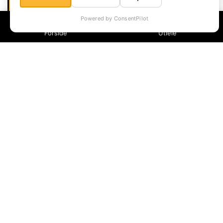
Powered by ConsentPilot
Forside
Utleie
PUSSEMASKIN &
HÅNDOVERFRES
VEGGSLIPER
Fra
kr
300
,- pr. døgn.
Fra
kr
300
,- pr. døgn.
LES MER
LES MER