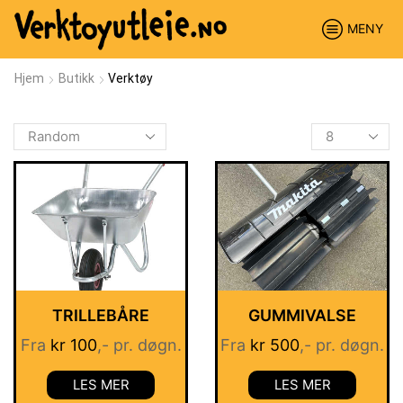
MENY
Hjem
Butikk
Verktøy
Produkter
per
side
TRILLEBÅRE
GUMMIVALSE
Fra
kr
100
,- pr. døgn.
Fra
kr
500
,- pr. døgn.
LES MER
LES MER