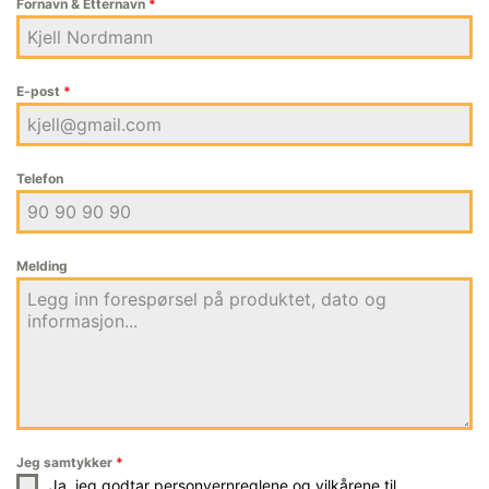
Fornavn & Etternavn
*
E-post
*
Telefon
Melding
Jeg samtykker
*
Ja, jeg godtar personvernreglene og vilkårene til