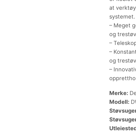
at verktøye
systemet.
– Meget g
og trestøv
– Teleskop
– Konstan
og trestøv
– Innovati
opprettho
Merke:
De
Modell:
D
Støvsuger
Støvsuger
Utleieste