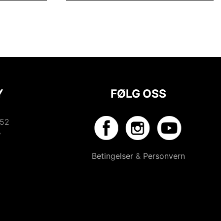
Y
FØLG OSS
352
y
Betingelser
&
Personvern