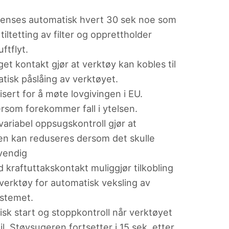
t renses automatisk hvert 30 sek noe som
tiltetting av filter og opprettholder
ftflyt.
et kontakt gjør at verktøy kan kobles til
tisk påslåing av verktøyet.
fisert for å møte lovgivingen i EU.
rsom forekommer fall i ytelsen.
 variabel oppsugskontroll gjør at
en kan reduseres dersom det skulle
vendig
 kraftuttakskontakt muliggjør tilkobling
verktøy for automatisk veksling av
stemet.
sk start og stoppkontroll når verktøyet
til. Støvsugeren fortsetter i 15 sek. etter