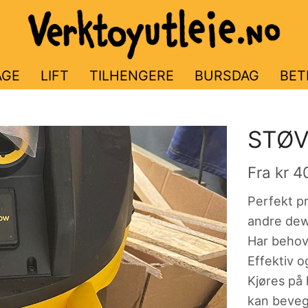
AGE
LIFT
TILHENGERE
BURSDAG
BET
STØ
Fra
kr
4
Perfekt pr
andre dewa
Har behov 
Effektiv o
Kjøres på 
kan bevege