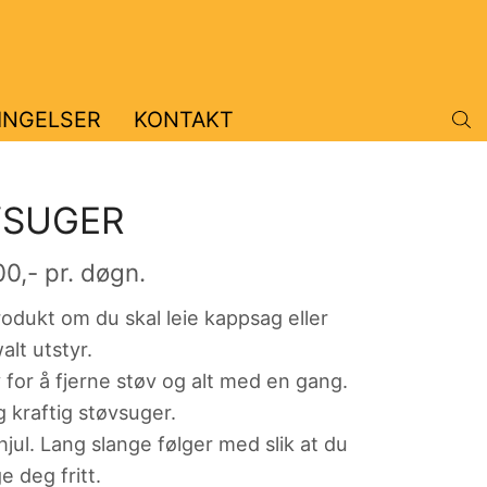
INGELSER
KONTAKT
VSUGER
00
,- pr. døgn.
odukt om du skal leie kappsag eller
lt utstyr.
for å fjerne støv og alt med en gang.
g kraftig støvsuger.
hjul. Lang slange følger med slik at du
 deg fritt.