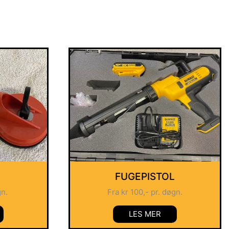
FUGEPISTOL
gn.
Fra
kr
100
,- pr. døgn.
LES MER