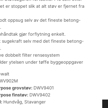
t er stoppet slik at alt støv er fjernet fra
odt oppsug selv av det fineste betong-
.
håndtak gjør forflytning enkelt.
t sugekraft selv med det fineste betong-
.
ve dobbelt filter rensesystem
lder ytelsen under tøffe byggeoppgaver
walt
WV902M
pose grovstøv:
DWV9401
pose finstøv:
DWV9402
d:
Hundvåg, Stavanger