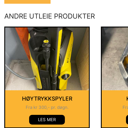
ANDRE UTLEIE PRODUKTER
HØYTRYKKSPYLER
Fra
kr
300
,- pr. døgn.
Fr
LES MER