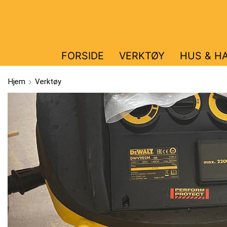
FORSIDE
VERKTØY
HUS & H
Hjem
Verktøy