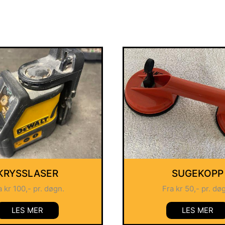
KRYSSLASER
SUGEKOPP
a
kr
100
,- pr. døgn.
Fra
kr
50
,- pr. dø
LES MER
LES MER