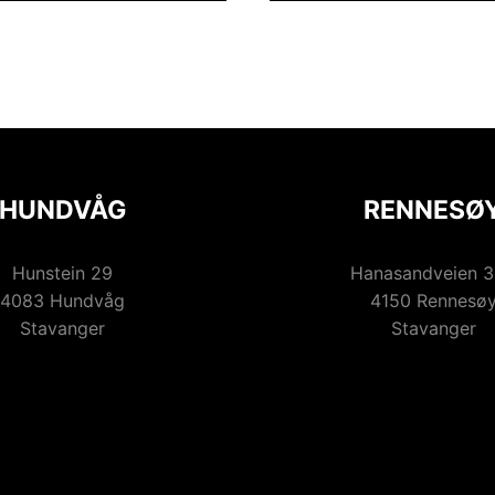
HUNDVÅG
RENNESØ
Hunstein 29
Hanasandveien 
4083 Hundvåg
4150 Rennesø
Stavanger
Stavanger